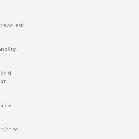
nebo jestli
ality.
že si
sat
a i v
více se