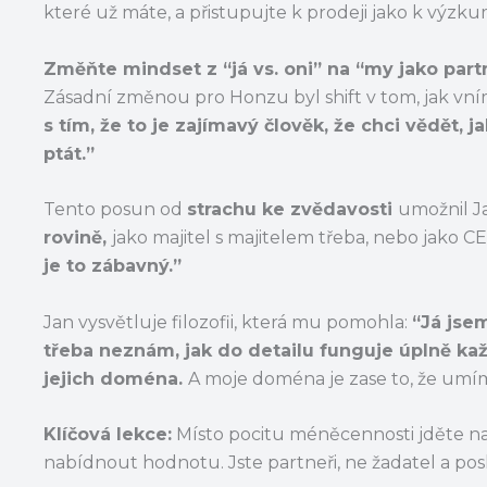
které už máte, a přistupujte k prodeji jako k výz
Změňte mindset z “já vs. oni” na “my jako part
Zásadní změnou pro Honzu byl shift v tom, jak vn
s tím, že to je zajímavý člověk, že chci vědět, 
ptát.”
Tento posun od
strachu ke zvědavosti
umožnil Ja
rovině,
jako majitel s majitelem třeba, nebo jako CE
je to zábavný.”
Jan vysvětluje filozofii, která mu pomohla:
“Já jsem
třeba neznám, jak do detailu funguje úplně kaž
jejich doména.
A moje doména je zase to, že umím 
Klíčová lekce:
Místo pocitu méněcennosti jděte na
nabídnout hodnotu. Jste partneři, ne žadatel a pos