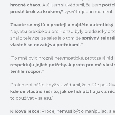
hrozně chaos.
A já jsem si uvědomil, že jsem
potře
prostě krok za krokem,”
vysvětluje Jan moment, k
Zbavte se mýtů o prodeji a najděte autentický 
Největší překážkou pro Honzu byly předsudky o to
znal z televize, že sales je o tom, že
správný salesá
vlastně se nezabývá potřebami.”
“To mně bylo hrozně nesympatické, protože já rád r
respektuju jejich potřeby. A proto pro mě vlastn
tenhle rozpor.”
Prolomení přišlo, když si uvědomil, že může použív
kde se vlastně řeší to, jak se lidí ptát a jak z n
to používat v salesu.”
Klíčová lekce:
Prodej nemusí být o manipulaci, al