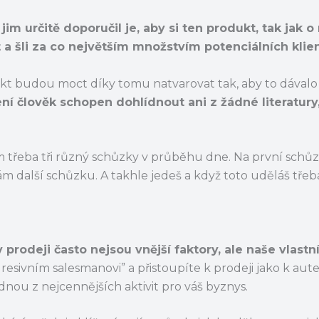
jim určitě doporučil je, aby si ten produkt, tak jak o
 a šli za co největším množstvím potenciálních klien
ukt budou moct díky tomu natvarovat tak, aby to dávalo
ení člověk schopen dohlídnout ani z žádné literatury,
m třeba tři různý schůzky v průběhu dne. Na první schů
 další schůzku. A takhle jedeš a když toto uděláš třeb
prodeji často nejsou vnější faktory, ale naše vlastn
resivním salesmanovi” a přistoupíte k prodeji jako k au
nou z nejcennějších aktivit pro váš byznys.