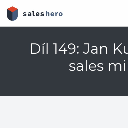
Skip
to
content
Díl 149: Jan K
sales mi