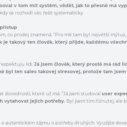
boval v tom mít systém, vědět, jak to přesně má vypa
dy se rozhodl věc řešit systematicky.
přístup
m, co prodej znamená. “Pro mě tam byl největší mýtus, 
k je takový ten člověk, který přijde, každému všech
espektuju lidi.
Já jsem člověk, který prostě má rád lid
ě byl ten sales takovej stresovej, protože tam jsem 
at dovednosti, které už má: “Já jsem studoval
user expe
ich vytahovat jejich potřeby.
Byl jsem tím říznutej, ale b
e o autentickém zájmu o potřeby druhých. Využijte dove