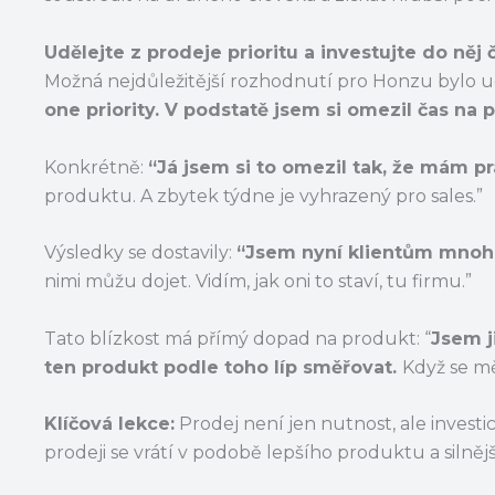
Udělejte z prodeje prioritu a investujte do něj 
Možná nejdůležitější rozhodnutí pro Honzu bylo ud
one priority. V podstatě jsem si omezil čas na 
Konkrétně:
“Já jsem si to omezil tak, že mám p
produktu. A zbytek týdne je vyhrazený pro sales.”
Výsledky se dostavily:
“Jsem nyní klientům mnoh
nimi můžu dojet. Vidím, jak oni to staví, tu firmu.”
Tato blízkost má přímý dopad na produkt: “
Jsem j
ten produkt podle toho líp směřovat.
Když se mě
Klíčová lekce:
Prodej není jen nutnost, ale inves
prodeji se vrátí v podobě lepšího produktu a silnějš