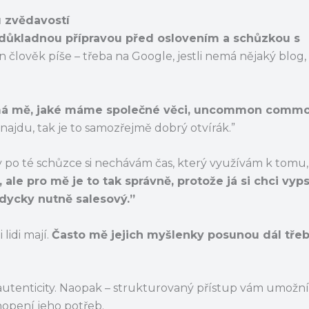
u zvědavostí
 důkladnou přípravou před oslovením a schůzkou s
 člověk píše – třeba na Google, jestli nemá nějaký blog, 
má mě, jaké máme společné věci, uncommon common
najdu, tak je to samozřejmě dobrý otvírák.”
 po té schůzce si nechávám čas, který využívám k tomu, 
ale pro mě je to tak správně, protože já si chci vyp
ždycky nutně salesový.”
 lidi mají.
Často mě jejich myšlenky posunou dál třeb
tenticity. Naopak – strukturovaný přístup vám umožní 
hopení jeho potřeb.