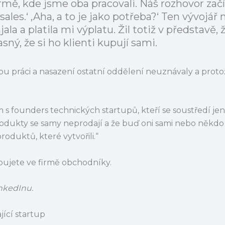
irmě, kde jsme oba pracovali. Náš rozhovor začí
sales.‘ ‚Aha, a to je jako potřeba?‘ Ten vývojář 
a a platila mi výplatu. Žil totiž v představě, 
asný, že si ho klienti kupují sami.
dou práci a nasazení ostatní oddělení neuznávaly a proto
s founders technických startupů, kteří se soustředí jen
produkty se samy neprodají a že buď oni sami nebo někdo
oduktů, které vytvořili.“
ebujete ve firmě obchodníky.
nkedInu.
jící startup