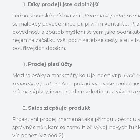
Díky prodeji jste odolnější
Jedno japonské přísloví zní:
„Sedmkrát padni, osmkr
se málokdy povede hned při prvním kontaktu. Pro 
dovednosti a způsob myšlení se vám jako podnikat
nejen na začátku vaší podnikatelské cesty, ale i v
bouřlivějších dobách.
Prodej platí účty
Mezi salesáky a marketéry koluje jeden vtip.
Proč s
marketing je utrácí.
Ano, pokud vy a vaše společno
mít na výplaty, investice do marketingu a vývoje a 
Sales zlepšuje produkt
Proaktivní prodej znamená také přímou zpětnou va
správný směr, kam se zaměřit při vývoji nových funk
víc peněz (viz bod 2).