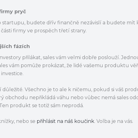
firmy pryč
 startupu, budete dřív finančně nezávislí a budete mít 
části firmy ve prospěch třetí strany.
jších fázích
nvestory přilákat, sales vám velmi dobře poslouží. Jedno
. Sales vám pomůže prokázat, že lidé vašemu produktu věří
investice.
í důležité. Všechno je to ale k ničemu, pokud si váš pro
erý obchodu nepřikládá váhu nebo vůbec nemá sales odd
Ten produkt se totiž sám neprodá.
 knížky, nebo se
přihlásit na náš koučink
. Volba je na vás.