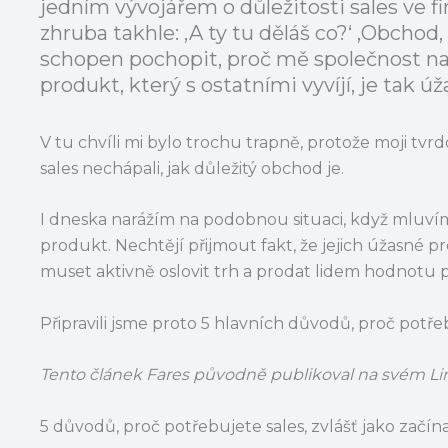
jedním vývojářem o důležitosti sales ve f
zhruba takhle: ‚A ty tu děláš co?‘ ‚Obchod, 
schopen pochopit, proč mě společnost najal
produkt, který s ostatními vyvíjí, je tak úž
V tu chvíli mi bylo trochu trapně, protože moji tvr
sales nechápali, jak důležitý obchod je.
I dneska narážím na podobnou situaci, když mluvím 
produkt. Nechtějí přijmout fakt, že jejich úžasné 
muset aktivně oslovit trh a prodat lidem hodnotu pr
Připravili jsme proto 5 hlavních důvodů, proč potř
Tento článek Fares původně publikoval na svém Li
5 důvodů, proč potřebujete sales, zvlášť jako začína