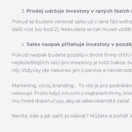
Prodej udržuje investory v raných fázích 
Pokud se budete věnovat sales už v rané fázi svého
další růst (viz bod 2). Nebudete se tak muset vzdát 
Sales naopak přitahuje investory v pozdě
Pokud naopak budete později v životě firmy chtít i
nejdůležitějších věcí pro investory je totiž trakce
něj. Vždycky jde nakonec jen o peníze a návratnost 
Marketing, vývoj, branding… To vše je pro podnikán
nekoupí. Proto když mluvím s majitelem firmy, kt
mu hned doporučuju, aby se sales okamžitě začal. 
Nevíte, kde a jak začít prodávat? Můžete si pořídit