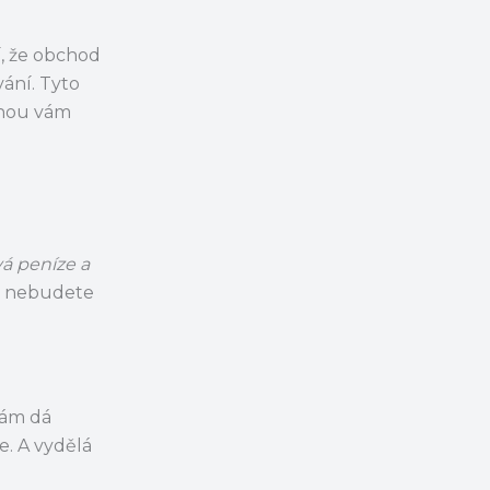
í, že obchod
ání. Tyto
ohou vám
á peníze a
y, nebudete
vám dá
e. A vydělá