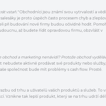
át vstaň.“
Obchodníci jsou známí svou vytrvalostí a věd
salesáky je proto úspěch často procesem chyb a zlepšov
eli při budování nové firmy budou očividně hodit. Pom
 budoucnu, až budete řídit opravdovou firmu, obzvlášť v
e obchod a marketing nenávidí? Protože obchod vyděláv
st nebudete aktivně prodávat své produkty nebo služb
vaše společnost bude mít problémy s cash flow. Prosté.
zbu od trhu a uživatelů vašich produktů a služeb. To 
cí. Vznikne tak lepší produkt, který se na trhu udrží dél