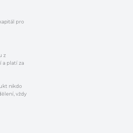
kapitál pro
u z
 a platí za
dukt nikdo
ělení, vždy