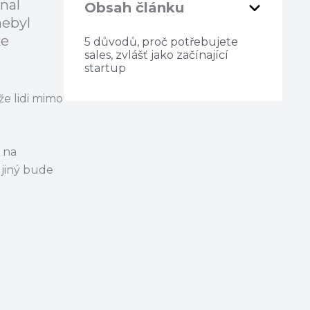
nal
Obsah článku
nebyl
že
5 důvodů, proč potřebujete
sales, zvlášť jako začínající
startup
že lidi mimo
 na
 jiný bude