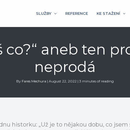
SLUŽBY
REFERENCE
KE STAŽENÍ
áš co?“ aneb ten p
neprodá
By
Fares Mechura
|
August 22, 2022
|
3 minutes of reading
dnu historku: „Už je to nějakou dobu, co jsem s