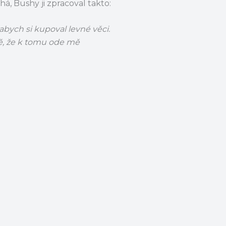
há, Bushy ji zpracoval takto:
abych si kupoval levné věci.
 tě, že k tomu ode mě