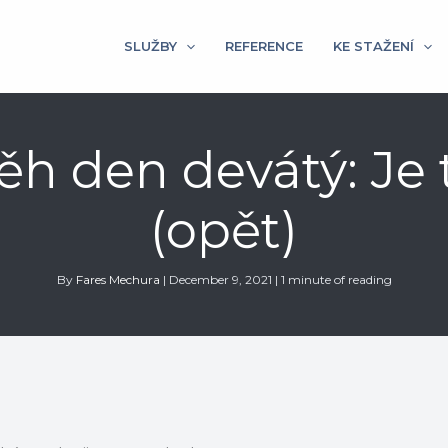
SLUŽBY
REFERENCE
KE STAŽENÍ
ěh den devátý: Je
(opět)
By
Fares Mechura
|
December 9, 2021
|
1 minute of reading