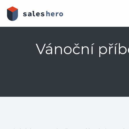
Skip
to
content
Vánoční příb