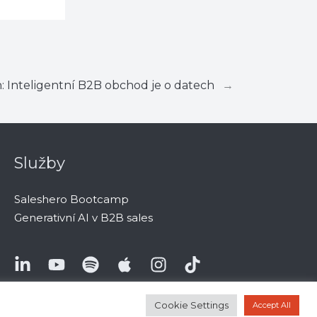
h: Inteligentní B2B obchod je o datech
→
Služby
Saleshero Bootcamp
Generativní AI v B2B sales
Cookie Settings
Accept All