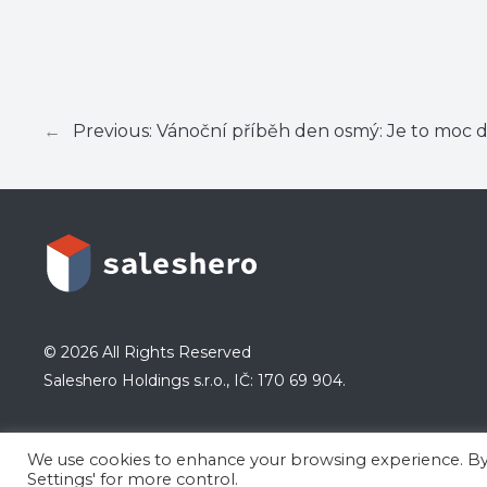
←
Previous:
Vánoční příběh den osmý: Je to moc 
© 2026 All Rights Reserved
Saleshero Holdings s.r.o., IČ: 170 69 904.
We use cookies to enhance your browsing experience. By cli
Settings' for more control.