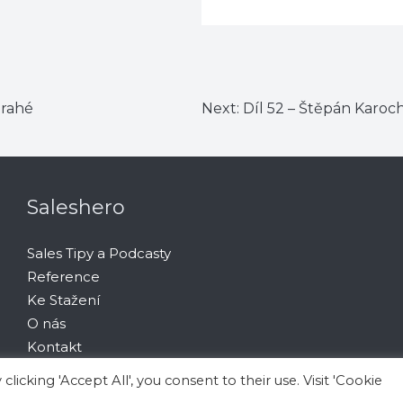
drahé
Next:
Díl 52 – Štěpán Karoc
Saleshero
Sales Tipy a Podcasty
Reference
Ke Stažení
O nás
Kontakt
Ochrana osobních údajů
cking 'Accept All', you consent to their use. Visit 'Cookie