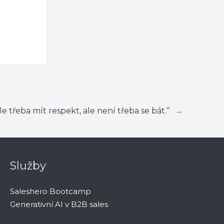
Je třeba mít respekt, ale není třeba se bát.“
→
Služby
Saleshero Bootcamp
Generativní AI v B2B sales