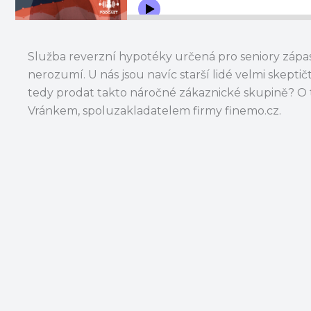
Služba reverzní hypotéky určená pro seniory zápasí s
nerozumí. U nás jsou navíc starší lidé velmi skepti
tedy prodat takto náročné zákaznické skupině? O to
Vránkem, spoluzakladatelem firmy finemo.cz.