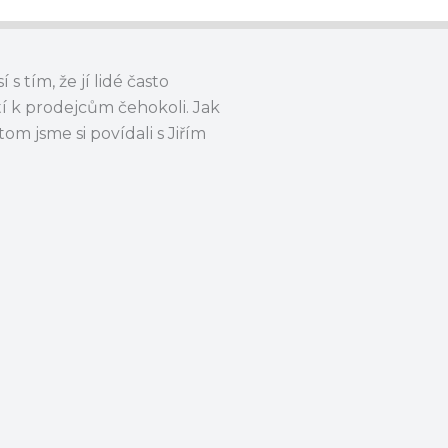
 tím, že jí lidé často
čtí k prodejcům čehokoli. Jak
m jsme si povídali s Jiřím