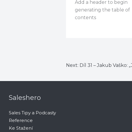
Add a header to begin
generating the table of
contents
Next:
Díl 31 – Jakub Vaško: „
Saleshero
Sales Tipy a Podcasty
Reference
Ke Stažení