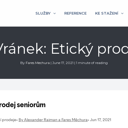
SLUŽBY
REFERENCE
KE STAŽENÍ
í Vránek: Etický pr
By
Fares Mechura
|
June 17, 2021
|
1 minute of reading