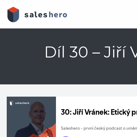
Skip
to
content
Díl 30 – Jiř