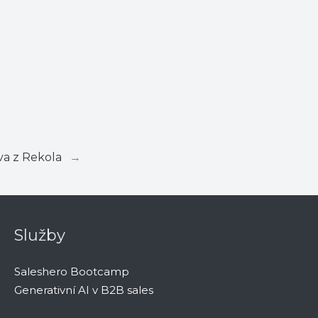
va z Rekola
→
Služby
Saleshero Bootcamp
Generativní AI v B2B sales