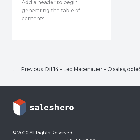
Add a header to begin
generating the table of
contents
←
Previous:
Díl 14 – Leo Macenauer – O sales, oble
© 2026 All Rights Reserved