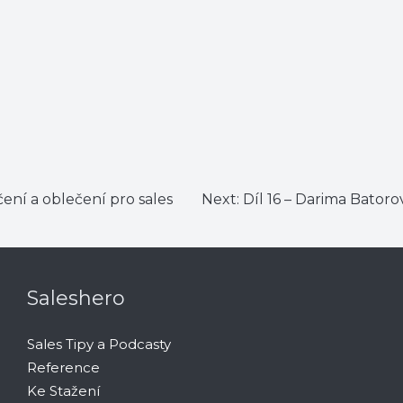
čení a oblečení pro sales
Next:
Díl 16 – Darima Batoro
Saleshero
Sales Tipy a Podcasty
Reference
Ke Stažení