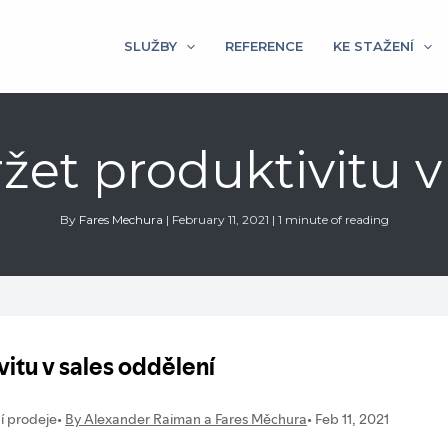
SLUŽBY
REFERENCE
KE STAŽENÍ
ržet produktivitu 
By
Fares Mechura
|
February 11, 2021
|
1 minute of reading